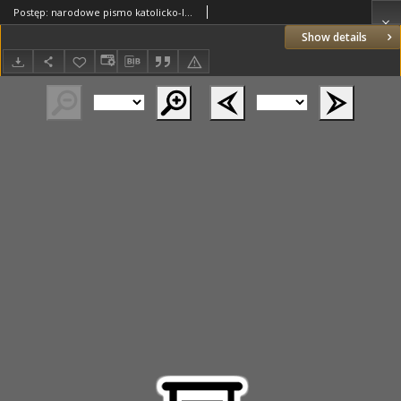
Postęp: narodowe pismo katolicko-ludowe niezależne pod każdym względem 1916.01.13 R.27 Nr9
Show details