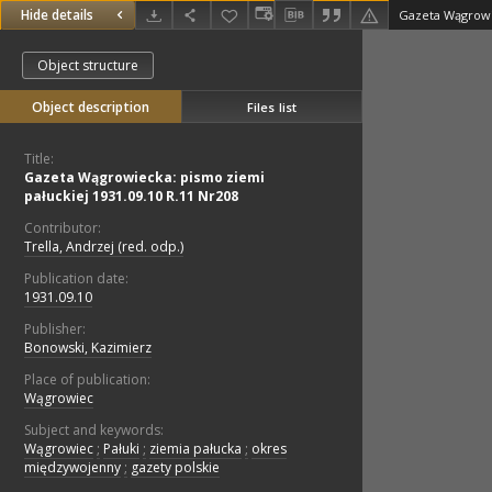
Hide details
Object structure
Object description
Files list
Title:
Gazeta Wągrowiecka: pismo ziemi
pałuckiej 1931.09.10 R.11 Nr208
Contributor:
Trella, Andrzej (red. odp.)
Publication date:
1931.09.10
Publisher:
Bonowski, Kazimierz
Place of publication:
Wągrowiec
Subject and keywords:
Wągrowiec
;
Pałuki
;
ziemia pałucka
;
okres
międzywojenny
;
gazety polskie