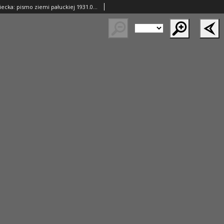
Gazeta Wągrowiecka: pismo ziemi pałuckiej 1931.09.10 R.11 Nr208