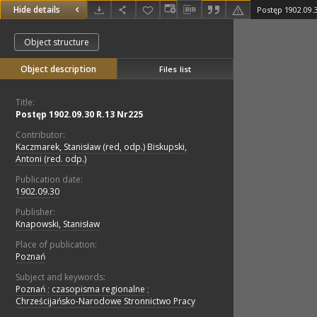
Hide details
Postęp 1902.09.
Object structure
Object description
Files list
Title:
Postęp 1902.09.30 R.13 Nr225
Contributor:
Kaczmarek, Stanisław (red, odp.) Biskupski,
Antoni (red. odp.)
Publication date:
1902.09.30
Publisher:
Knapowski, Stanisław
Place of publication:
Poznań
Subject and keywords:
Poznań
;
czasopisma regionalne
;
Chrześcijańsko-Narodowe Stronnictwo Pracy