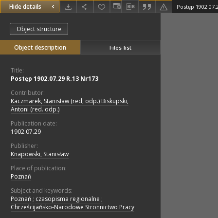
Hide details
Postęp 1902.07.
Object structure
Object description
Files list
Title:
Postęp 1902.07.29 R.13 Nr173
Contributor:
Kaczmarek, Stanisław (red, odp.) Biskupski,
Antoni (red. odp.)
Publication date:
1902.07.29
Publisher:
Knapowski, Stanisław
Place of publication:
Poznań
Subject and keywords:
Poznań
;
czasopisma regionalne
;
Chrześcijańsko-Narodowe Stronnictwo Pracy