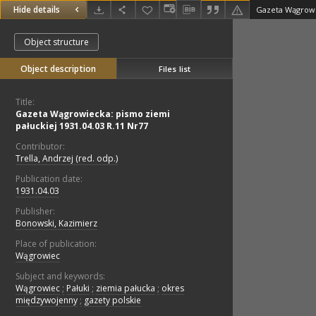
Hide details
Object structure
Object description
Files list
Title:
Gazeta Wągrowiecka: pismo ziemi
pałuckiej 1931.04.03 R.11 Nr77
Contributor:
Trella, Andrzej (red. odp.)
Publication date:
1931.04.03
Publisher:
Bonowski, Kazimierz
Place of publication:
Wągrowiec
Subject and keywords:
Wągrowiec
;
Pałuki
;
ziemia pałucka
;
okres
międzywojenny
;
gazety polskie