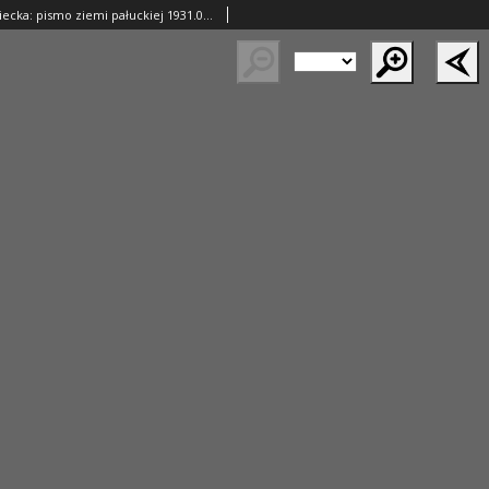
Gazeta Wągrowiecka: pismo ziemi pałuckiej 1931.04.03 R.11 Nr77