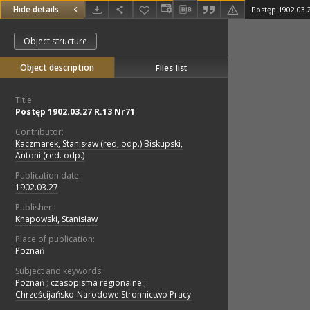
Hide details
Postęp 1902.03.
Object structure
Object description
Files list
Title:
Postęp 1902.03.27 R.13 Nr71
Contributor:
Kaczmarek, Stanisław (red, odp.) Biskupski,
Antoni (red. odp.)
Publication date:
1902.03.27
Publisher:
Knapowski, Stanisław
Place of publication:
Poznań
Subject and keywords:
Poznań
;
czasopisma regionalne
;
Chrześcijańsko-Narodowe Stronnictwo Pracy