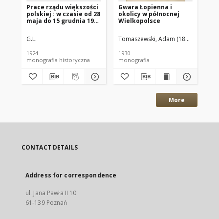
Prace rządu większości
Gwara Łopienna i
Ga
polskiej : w czasie od 28
okolicy w północnej
pi
maja do 15 grudnia 1923
Wielkopolsce
pol
r.
Nr
G.L.
Tomaszewski, Adam (1895–1945)
1924
1930
192
monografia historyczna
monografia
gaz
More
CONTACT DETAILS
Address for correspondence
ul. Jana Pawła II 10
61-139 Poznań