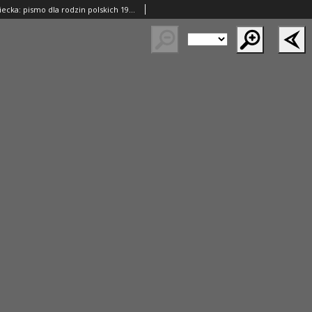
Gazeta Wągrowiecka: pismo dla rodzin polskich 1923.08.22 R.3 Nr67