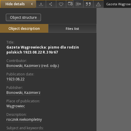
Hide details
Object structure
Object description
Files list
Title:
Gazeta Wągrowiecka: pismo dla rodzin
polskich 1923.08.22 R.3 Nr67
Contributor:
Bonowski, Kazimierz (red. odp.)
Publication date:
1923.08.22
Publisher:
Bonowski, Kazimierz
Place of publication:
Wągrowiec
Description:
rocznik niekompletny
Subject and keywords: