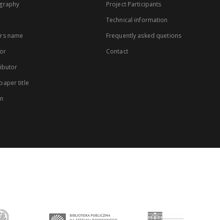
graphy
Project Participants
Technical information
rs name
Frequently asked quetions
or
Contact
ibutor
aper title
on