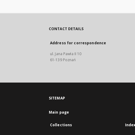
CONTACT DETAILS
Address for correspondence
ul. Jana Pawła II 10
61-139 Poznań
SITEMAP
Main page
Collections
Inde