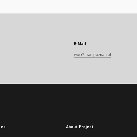
E-Mail
wbc@man.poznan.pl
xes
About Project