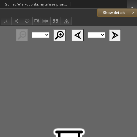
Goniec Wielkopolski: najtańsze pismo codzienne dla wszystkich stanów 1931.12.31 R.55 Nr302
Show details