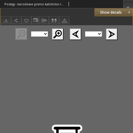
Postęp: narodowe pismo katolicko-ludowe niezależne pod każdym względem 1917.12.06 R.28 Nr278
Show details