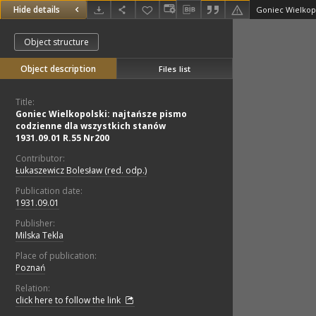
Hide details
Object structure
Object description
Files list
Title:
Goniec Wielkopolski: najtańsze pismo
codzienne dla wszystkich stanów
1931.09.01 R.55 Nr200
Contributor:
Łukaszewicz Bolesław (red. odp.)
Publication date:
1931.09.01
Publisher:
Milska Tekla
Place of publication:
Poznań
Relation:
click here to follow the link