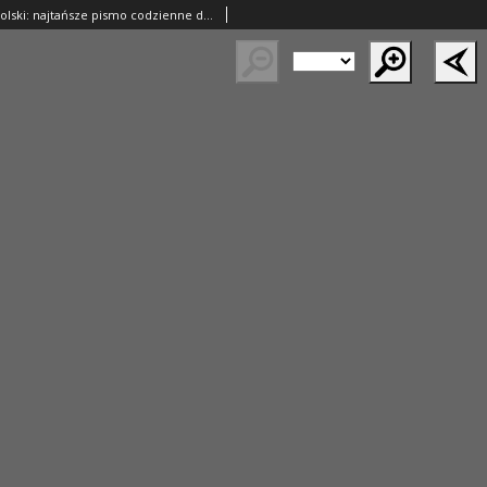
Goniec Wielkopolski: najtańsze pismo codzienne dla wszystkich stanów 1931.09.01 R.55 Nr200