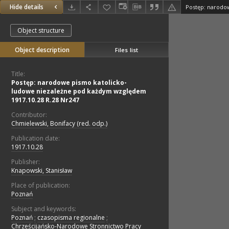
Hide details
Object structure
Object description
Files list
Title:
Postęp: narodowe pismo katolicko-
ludowe niezależne pod każdym względem
1917.10.28 R.28 Nr247
Contributor:
Chmielewski, Bonifacy (red. odp.)
Publication date:
1917.10.28
Publisher:
Knapowski, Stanisław
Place of publication:
Poznań
Subject and keywords:
Poznań
;
czasopisma regionalne
;
Chrześcijańsko-Narodowe Stronnictwo Pracy