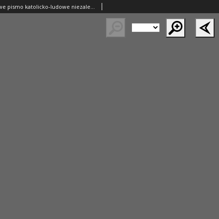
Postęp: narodowe pismo katolicko-ludowe niezależne pod każdym względem 1917.10.28 R.28 Nr247