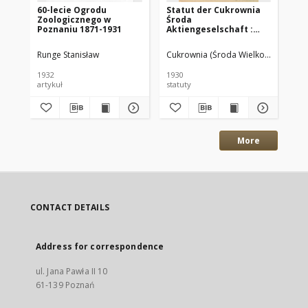
60-lecie Ogrodu
Statut der Cukrownia
Ja
Zoologicznego w
Środa
Ge
Poznaniu 1871-1931
Aktiengeselschaft :
la
Gültig vom 28.X.1930
Ve
Pr
Runge Stanisław
Cukrownia (Środa Wielkopolska)
Lan
de
1932
1930
188
artykuł
statuty
spr
More
CONTACT DETAILS
Address for correspondence
ul. Jana Pawła II 10
61-139 Poznań