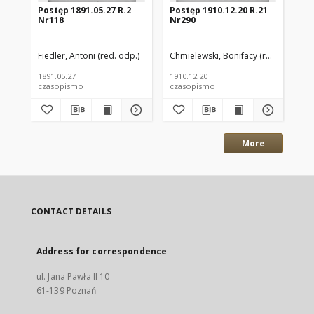
Postęp 1891.05.27 R.2
Postęp 1910.12.20 R.21
Po
Nr118
Nr290
Nr
Fiedler, Antoni (red. odp.)
Chmielewski, Bonifacy (red. odp.)
Chm
1891.05.27
1910.12.20
191
czasopismo
czasopismo
cz
More
CONTACT DETAILS
Address for correspondence
ul. Jana Pawła II 10
61-139 Poznań