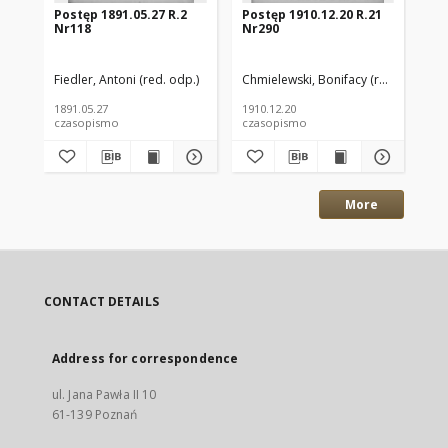
Postęp 1891.05.27 R.2
Postęp 1910.12.20 R.21
Po
Nr118
Nr290
Nr
Fiedler, Antoni (red. odp.)
Chmielewski, Bonifacy (red. odp.)
Chm
1891.05.27
1910.12.20
191
czasopismo
czasopismo
cz
More
CONTACT DETAILS
Address for correspondence
ul. Jana Pawła II 10
61-139 Poznań