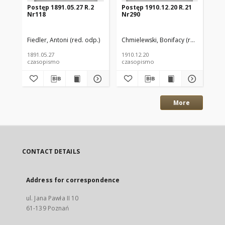
Postęp 1891.05.27 R.2
Postęp 1910.12.20 R.21
Po
Nr118
Nr290
Nr
Fiedler, Antoni (red. odp.)
Chmielewski, Bonifacy (red. odp.)
Chm
1891.05.27
1910.12.20
191
czasopismo
czasopismo
cz
More
CONTACT DETAILS
Address for correspondence
ul. Jana Pawła II 10
61-139 Poznań