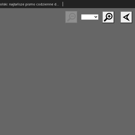
Goniec Wielkopolski: najtańsze pismo codzienne dla wszystkich stanów 1928.03.07 R.51 Nr55