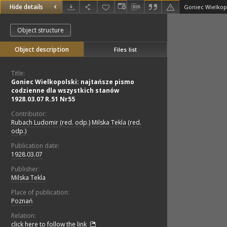
Hide details
Object structure
Object description
Files list
Title:
Goniec Wielkopolski: najtańsze pismo
codzienne dla wszystkich stanów
1928.03.07 R.51 Nr55
Contributor:
Rubach Ludomir (red. odp.) Milska Tekla (red.
odp.)
Publication date:
1928.03.07
Publisher:
Milska Tekla
Place of publication:
Poznań
Relation:
click here to follow the link