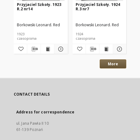
Przyjaciel Szkoły. 1923
Przyjaciel Szkoły. 1924
Prz
R.2 nr14
R.3 nr7
R.3
Borkowski Leonard. Red
Borkowski Leonard. Red
Bor
1923
1924
192
czasopisma
czasopisma
cza
More
CONTACT DETAILS
Address for correspondence
ul. Jana Pawła II 10
61-139 Poznań