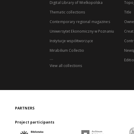
Digital Library of Wielkopolska
Topo
Thematic collections
Title
Contemporary regional magazines
Owne
Uniwersytet Ekonomiczny w Poznaniu
Creat
Instytucje współtworzące
Contr
Mirabilium Collectio
Newsp
...
Editi
View all collections
PARTNERS
Project participants