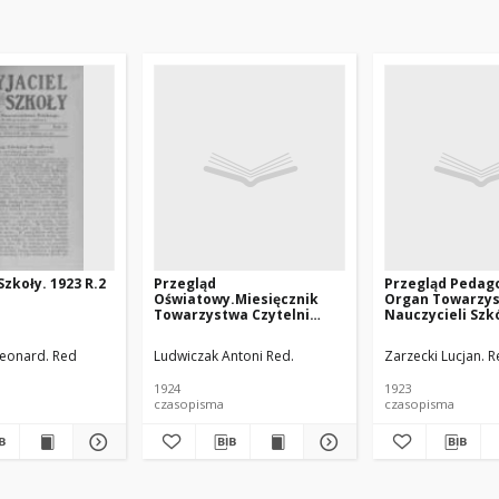
Szkoły. 1923 R.2
Przegląd
Przegląd Pedag
Oświatowy.Miesięcznik
Organ Towarzy
Towarzystwa Czytelni
Nauczycieli Szk
Ludowych w Poznaniu.
i Wyższych. 1923
1924 R.19 z.4-5
eonard. Red
Ludwiczak Antoni Red.
Zarzecki Lucjan. R
1924
1923
czasopisma
czasopisma