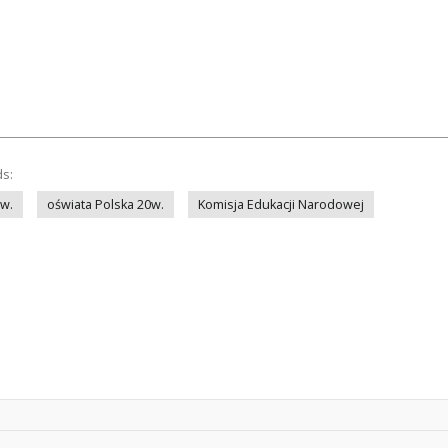
ds:
0w.
oświata Polska 20w.
Komisja Edukacji Narodowej