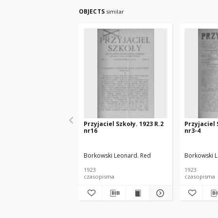
OBJECTS
similar
Przyjaciel Szkoły. 1923 R.2
Przyjaciel 
nr16
nr3-4
Borkowski Leonard. Red
Borkowski L
1923
1923
czasopisma
czasopisma