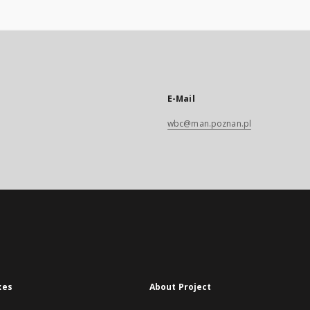
E-Mail
wbc@man.poznan.pl
xes
About Project