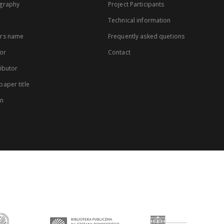
graphy
Project Participants
Technical information
rs name
Frequently asked quetions
or
Contact
ibutor
aper title
on