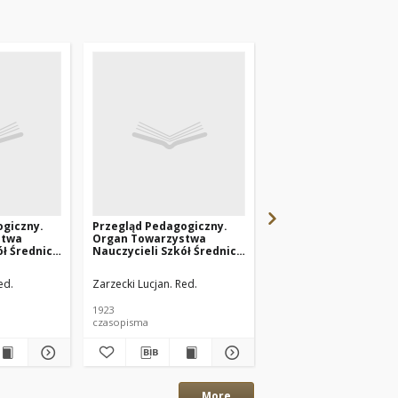
ogiczny.
Przegląd Pedagogiczny.
Przyjaciel Szkoły. 192
stwa
Organ Towarzystwa
nr14
ół Średnich
Nauczycieli Szkół Średnich
 R.42 z.3
i Wyższych. 1923 R.42 z.2
ed.
Zarzecki Lucjan. Red.
Borkowski Leonard. Re
1923
1923
czasopisma
czasopisma
More