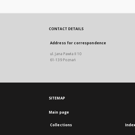
CONTACT DETAILS
Address for correspondence
ul. Jana Pawła II 10
61-139 Poznań
SITEMAP
Main page
Collections
Inde