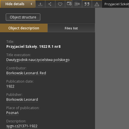
Hide details
Przyjaciel Szkoł
Object structure
Object description
Files list
Title:
Przyjaciel Szkoły. 1922 R.1 nr8
Title execution:
Dwutygodnik nauczycielstwa polskiego
Contributor:
Borkowski Leonard. Red
Publication date:
1922
Publisher:
Borkowski Leonard
Place of publication:
Poznań
Description:
sygn.cz21371-1922