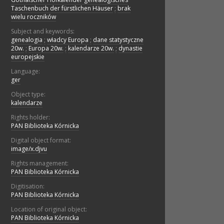
Taschenbuch der fürstlichen Häuser
;
brak
wielu roczników
Subject and keywords:
genealogia
;
władcy Europa
;
dane statystyczne
20w.
;
Europa 20w.
;
kalendarze 20w.
;
dynastie
europejskie
Language:
ger
Object type:
kalendarze
Rights holder:
PAN Biblioteka Kórnicka
Digital object format:
image/x.djvu
Rights management:
PAN Biblioteka Kórnicka
Digitisation:
PAN Biblioteka Kórnicka
Location of original object:
PAN Biblioteka Kórnicka