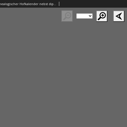
Gothaischer genealogischer Hofkalender nebst diplomatisch-statistischem Jahrbuche auf das Jahr 1919