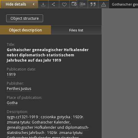
Hide details
Object structure
Object description
Files list
Title:
Gothaischer genealogischer Hofkalender
nebst diplomatisch-statistischem
Jahrbuche auf das Jahr 1919
Publication date:
1919
Publisher:
Perthes Justus
Place of publication:
Gotha
Description:
sygn.cz1321-1919
;
czcionka gotycka
;
1920r.
zmiana tytułu: Gothaischer Kalender,
genealogischer Hofkalender und diplomatisch-
statistisches Jahrbuch
;
1926r. zmiana tytułu:
Gothaischer Hofkalender genealogisches