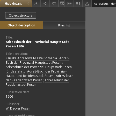
Hide details
Adressbuch der 
Object structure
Object description
Files list
Title:
Adressbuch der Provinzial Hauptstadt
Posen 1906
Title execution:
Książka Adresowa Miasta Poznania
;
Adreß-
Buch der Provinzial-Hauptstadt Posen
;
Adressbuch der Provinzial-Hauptstadt Posen
für das Jahr...
;
Adreß-Buch der Provinzial-
Haupt- und Residenzstadt Posen
;
Adressbuch
der Residenzstadt Posen
;
Adress-Buch der
Residenzstadt Posen
Publication date:
1906
Publisher:
W. Decker Posen
Place of publication: