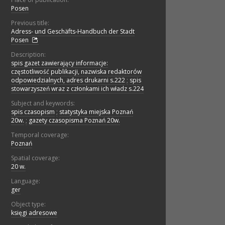
Posen
Previous title:
Adress- und Geschäfts-Handbuch der Stadt
Posen
Description:
spis gazet zawierający informacje:
częstotliwość publikacji, nazwiska redaktorów
odpowiedzialnych, adres drukarni s.222
;
spis
stowarzyszeń wraz z członkami ich władz s.224
Subject and keywords:
spis czasopism
;
statystyka miejska Poznań
20w.
;
gazety czasopisma Poznań 20w.
Temporal coverage:
Poznań
Spatial coverage:
20 w.
Language:
ger
Object type:
księgi adresowe