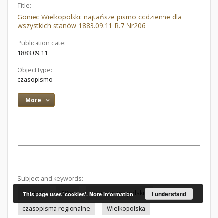
Title:
Goniec Wielkopolski: najtańsze pismo codzienne dla
wszystkich stanów 1883.09.11 R.7 Nr206
Publication date:
1883.09.11
Object type:
czasopismo
More
Subject and keywords:
Poznań
19w.
czasopisma polskie
I understand
This page uses 'cookies'.
More information
czasopisma regionalne
Wielkopolska