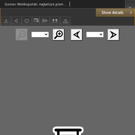
Goniec Wielkopolski: najtańsze pismo codzienne dla wszystkich stanów 1885.07.03 R.9 Nr148
Show details