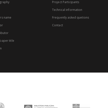
graphy
Project Participants
Technical information
rs name
Frequently asked quetions
or
Contact
ibutor
aper title
on