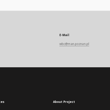
E-Mail
wbc@man.poznan.pl
xes
About Project