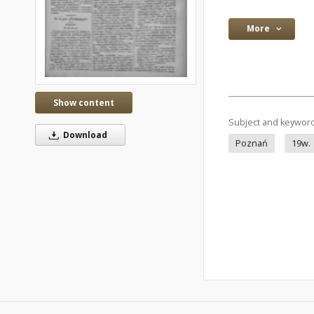
More
Show content
Subject and keywor
Download
Poznań
19w.