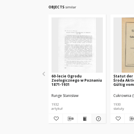
OBJECTS
similar
60-lecie Ogrodu
Statut der
Zoologicznego w Poznaniu
Środa Akti
1871-1931
Gültig vom
Runge Stanisław
Cukrownia (
1932
1930
artykuł
statuty