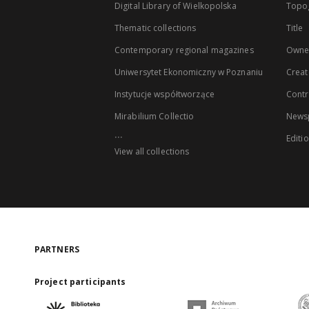
Digital Library of Wielkopolska
Topo
Thematic collections
Title
Contemporary regional magazines
Owne
Uniwersytet Ekonomiczny w Poznaniu
Creat
Instytucje współtworzące
Contr
Mirabilium Collectio
Newsp
...
Editi
View all collections
PARTNERS
Project participants