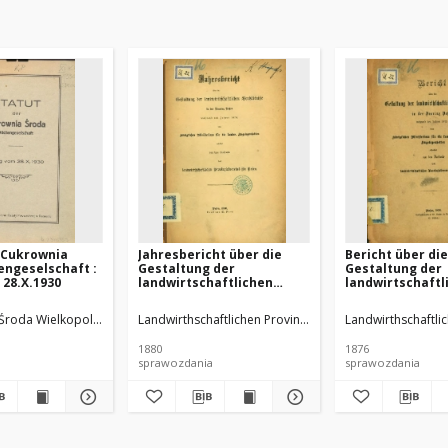
 Cukrownia
Jahresbericht über die
Bericht über die
engeselschaft :
Gestaltung der
Gestaltung der
 28.X.1930
landwirtschaftlichen
landwirtschaftl
Verhältnisse in der
Verhältnisse in 
Provinz Posen während
Provinz Posen 
Środa Wielkopolska)
Landwirthschaftlichen Provinzialvereins für Posen
Landwirthschaftlic
des Jahres 1879.
des Jahres 1875.
1880
1876
sprawozdania
sprawozdania