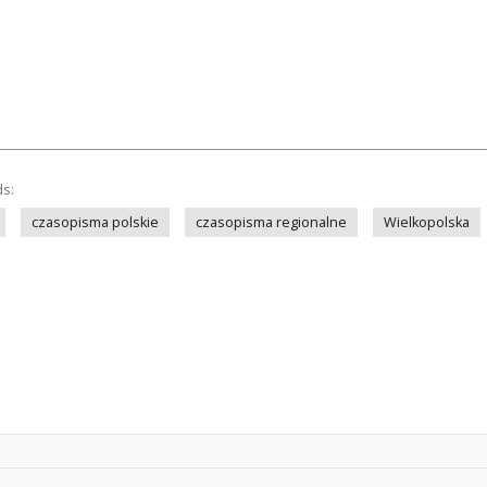
ds:
czasopisma polskie
czasopisma regionalne
Wielkopolska