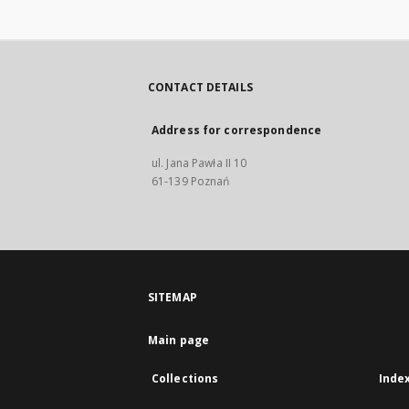
CONTACT DETAILS
Address for correspondence
ul. Jana Pawła II 10
61-139 Poznań
SITEMAP
Main page
Collections
Inde