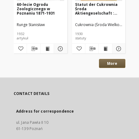
60-lecie Ogrodu
Statut der Cukrownia
Ja
Zoologicznego w
Środa
Ge
Poznaniu 1871-1931
Aktiengeselschaft :
la
Gültig vom 28.X.1930
Ve
Pr
Runge Stanisław
Cukrownia (Środa Wielkopolska)
Lan
de
1932
1930
188
artykuł
statuty
spr
More
CONTACT DETAILS
Address for correspondence
ul. Jana Pawła II 10
61-139 Poznań