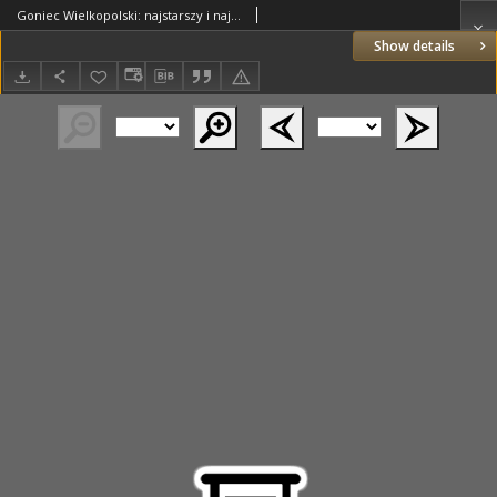
Goniec Wielkopolski: najstarszy i najtańszy niezależny dziennik demokratyczny 1930.05.28 R.54 Nr123
Show details