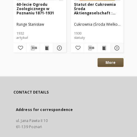
60-lecie Ogrodu
Statut der Cukrownia
Ja
Zoologicznego w
Środa
Ge
Poznaniu 1871-1931
Aktiengeselschaft :
la
Gültig vom 28.X.1930
Ve
Pr
Runge Stanisław
Cukrownia (Środa Wielkopolska)
Lan
de
1932
1930
188
artykuł
statuty
spr
More
CONTACT DETAILS
Address for correspondence
ul. Jana Pawła II 10
61-139 Poznań