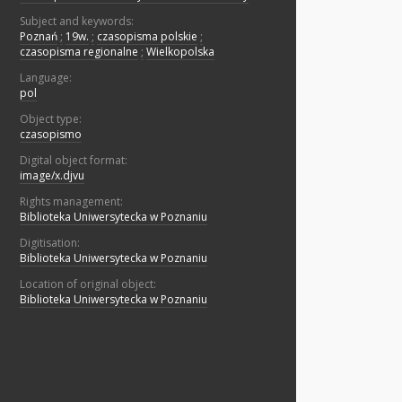
Subject and keywords:
Poznań
;
19w.
;
czasopisma polskie
;
czasopisma regionalne
;
Wielkopolska
Language:
pol
Object type:
czasopismo
Digital object format:
image/x.djvu
Rights management:
Biblioteka Uniwersytecka w Poznaniu
Digitisation:
Biblioteka Uniwersytecka w Poznaniu
Location of original object:
Biblioteka Uniwersytecka w Poznaniu