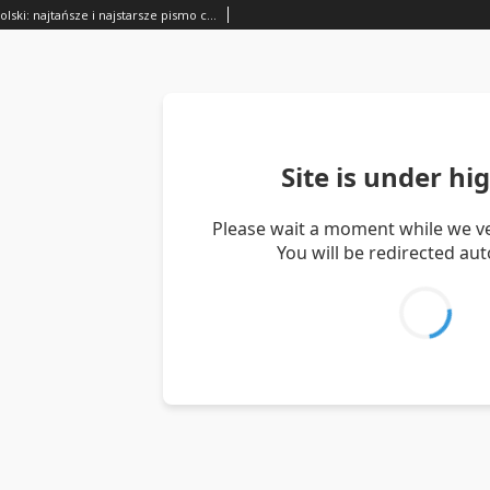
Goniec Wielkopolski: najtańsze i najstarsze pismo codzienne dla wszystkich stanów 1915.08.14 R.38 Nr184