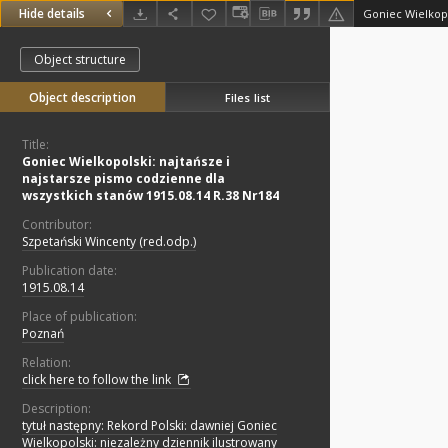
Hide details
Object structure
Object description
Files list
Title:
Goniec Wielkopolski: najtańsze i
najstarsze pismo codzienne dla
wszystkich stanów 1915.08.14 R.38 Nr184
Contributor:
Szpetański Wincenty (red.odp.)
Publication date:
1915.08.14
Place of publication:
Poznań
Relation:
click here to follow the link
Description:
tytuł następny: Rekord Polski: dawniej Goniec
Wielkopolski: niezależny dziennik ilustrowany