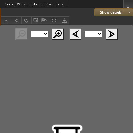
Goniec Wielkopolski: najtańsze i najstarsze pismo codzienne dla wszystkich stanów 1915.07.31 R.38 Nr172
Show details