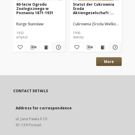
60-lecie Ogrodu
Statut der Cukrownia
Ja
Zoologicznego w
Środa
Ge
Poznaniu 1871-1931
Aktiengeselschaft :
la
Gültig vom 28.X.1930
Ve
Pr
Runge Stanisław
Cukrownia (Środa Wielkopolska)
Lan
de
1932
1930
188
artykuł
statuty
spr
More
CONTACT DETAILS
Address for correspondence
ul. Jana Pawła II 10
61-139 Poznań