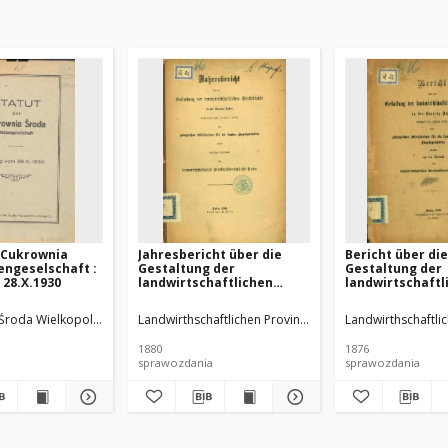
 Cukrownia
Jahresbericht über die
Bericht über die
engeselschaft :
Gestaltung der
Gestaltung der
 28.X.1930
landwirtschaftlichen
landwirtschaftl
Verhältnisse in der
Verhältnisse in 
Provinz Posen während
Provinz Posen 
Środa Wielkopolska)
Landwirthschaftlichen Provinzialvereins für Posen
Landwirthschaftlic
des Jahres 1879.
des Jahres 1875.
1880
1876
sprawozdania
sprawozdania