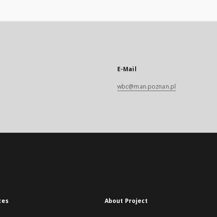
E-Mail
wbc@man.poznan.pl
xes
About Project