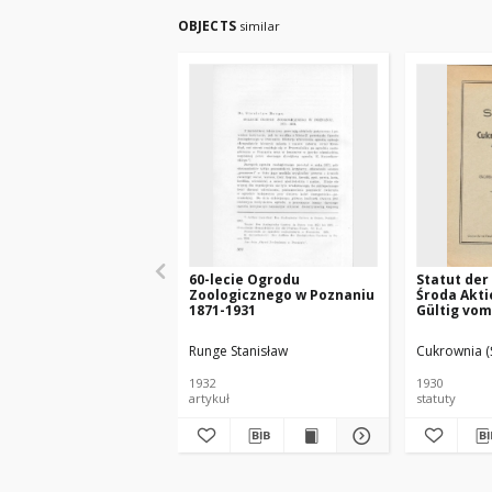
OBJECTS
similar
60-lecie Ogrodu
Statut der
Zoologicznego w Poznaniu
Środa Akti
1871-1931
Gültig vom
Runge Stanisław
Cukrownia (
1932
1930
artykuł
statuty