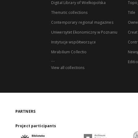
Digital Library of Wielkopolska
Topo
Thematic collections
Title
Contemporary regional magazines
Owne
Uniwersytet Ekonomiczny w Poznaniu
Creat
Instytucje współtworzące
Contr
Mirabilium Collectio
Newsp
...
Editi
View all collections
PARTNERS
Project participants