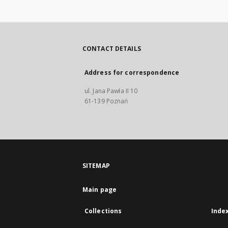
CONTACT DETAILS
Address for correspondence
ul. Jana Pawła II 10
61-139 Poznań
SITEMAP
Main page
Collections
Inde