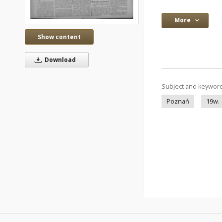
More
Show content
Download
Subject and keywor
Poznań
19w.