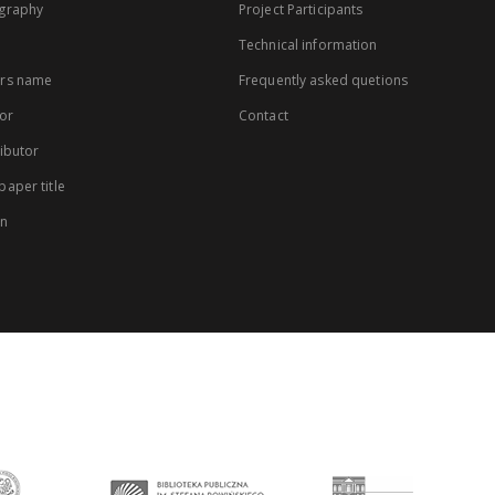
graphy
Project Participants
Technical information
rs name
Frequently asked quetions
or
Contact
ibutor
aper title
on