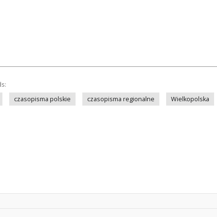
ds:
czasopisma polskie
czasopisma regionalne
Wielkopolska