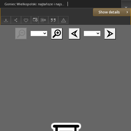
Goniec Wielkopolski: najtańsze i najstarsze pismo codzienne dla wszystkich stanów 1915.05.30 R.38 Nr121
Show details