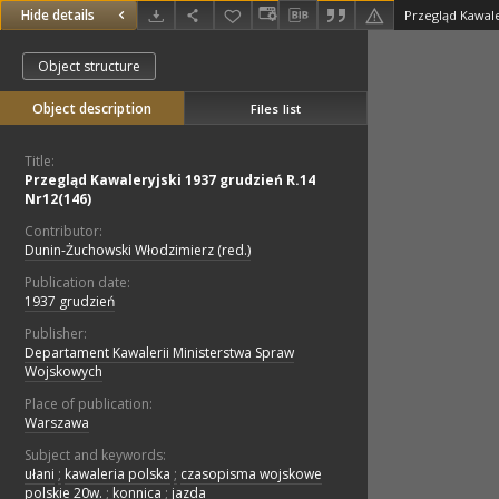
Hide details
Przegląd Kawale
Object structure
Object description
Files list
Title:
Przegląd Kawaleryjski 1937 grudzień R.14
Nr12(146)
Contributor:
Dunin-Żuchowski Włodzimierz (red.)
Publication date:
1937 grudzień
Publisher:
Departament Kawalerii Ministerstwa Spraw
Wojskowych
Place of publication:
Warszawa
Subject and keywords:
ułani
;
kawaleria polska
;
czasopisma wojskowe
polskie 20w.
;
konnica
;
jazda