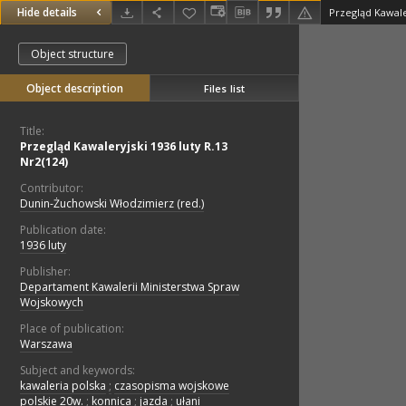
Hide details
Przegląd Kawaler
Object structure
Object description
Files list
Title:
Przegląd Kawaleryjski 1936 luty R.13
Nr2(124)
Contributor:
Dunin-Żuchowski Włodzimierz (red.)
Publication date:
1936 luty
Publisher:
Departament Kawalerii Ministerstwa Spraw
Wojskowych
Place of publication:
Warszawa
Subject and keywords:
kawaleria polska
;
czasopisma wojskowe
polskie 20w.
;
konnica
;
jazda
;
ułani