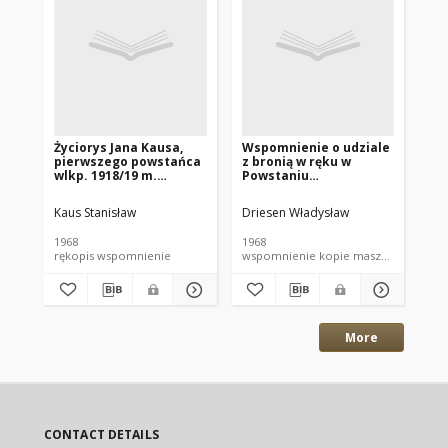
Życiorys Jana Kausa,
Wspomnienie o udziale
Os
pierwszego powstańca
z bronią w ręku w
ni
wlkp. 1918/19 m.
Powstaniu
hi
Mogilna, który poległ
Wielkopolskim.
do
dnia 5 stycznia 1919r. w
Oswobodzenie miast
Le
Kaus Stanisław
Driesen Władysław
Fra
Inowrocławiu
Strzelna, Kruszwicy i
19
Inowrocławia (Driesen
1968
1968
193
Wladysław)
rękopis wspomnienie
wspomnienie kopie maszynopisu
mo
More
CONTACT DETAILS