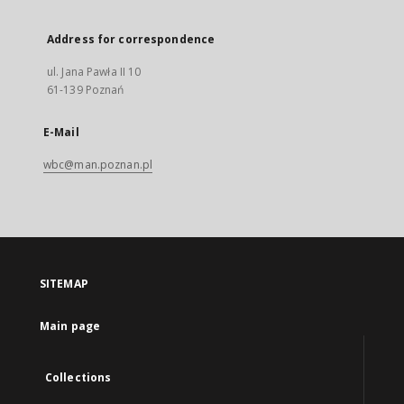
Address for correspondence
ul. Jana Pawła II 10
61-139 Poznań
E-Mail
wbc@man.poznan.pl
SITEMAP
Main page
Collections