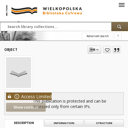
Advanced search
?
OBJECT
Access Limited
This publication is protected and can be
accessed only from certain IPs.
Show content
DESCRIPTION
INFORMATION
STRUCTURE