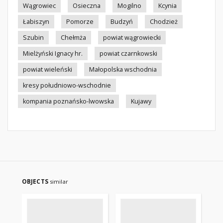
Wągrowiec
Osieczna
Mogilno
Kcynia
Łabiszyn
Pomorze
Budzyń
Chodzież
Szubin
Chełmża
powiat wągrowiecki
Mielżyński Ignacy hr.
powiat czarnkowski
powiat wieleński
Małopolska wschodnia
kresy południowo-wschodnie
kompania poznańsko-lwowska
Kujawy
OBJECTS
similar