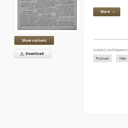
More
Show content
Subject and keywor
Download
Poznań
19w.