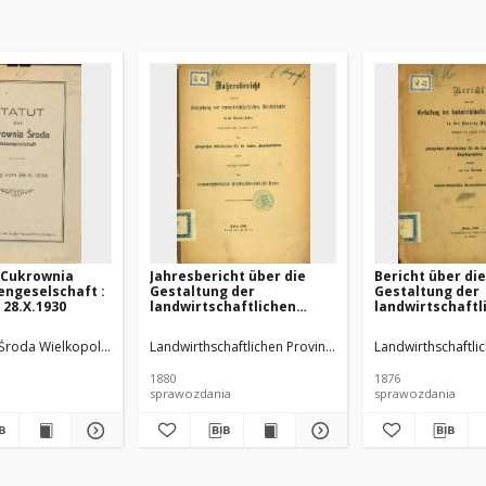
 Cukrownia
Jahresbericht über die
Bericht über die
engeselschaft :
Gestaltung der
Gestaltung der
 28.X.1930
landwirtschaftlichen
landwirtschaftl
Verhältnisse in der
Verhältnisse in 
Provinz Posen während
Provinz Posen 
Środa Wielkopolska)
Landwirthschaftlichen Provinzialvereins für Posen
Landwirthschaftlic
des Jahres 1879.
des Jahres 1875.
1880
1876
sprawozdania
sprawozdania