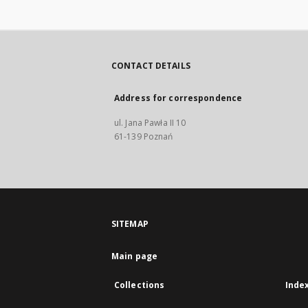
CONTACT DETAILS
Address for correspondence
ul. Jana Pawła II 10
61-139 Poznań
SITEMAP
Main page
Collections
Inde