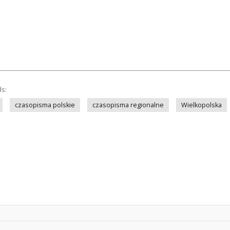
ds:
czasopisma polskie
czasopisma regionalne
Wielkopolska