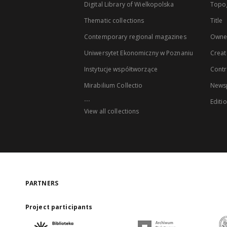
Digital Library of Wielkopolska
Topo
Thematic collections
Title
Contemporary regional magazines
Owne
Uniwersytet Ekonomiczny w Poznaniu
Creat
Instytucje współtworzące
Contr
Mirabilium Collectio
Newsp
...
Editi
View all collections
PARTNERS
Project participants