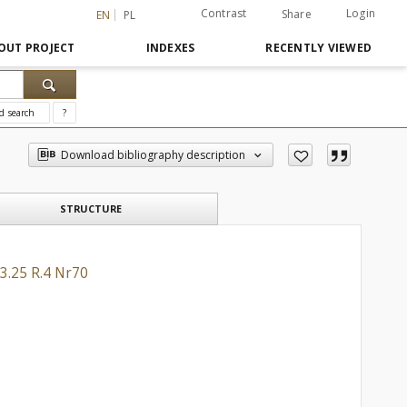
Contrast
Login
Share
EN
PL
OUT PROJECT
INDEXES
RECENTLY VIEWED
d search
?
Download bibliography description
STRUCTURE
3.25 R.4 Nr70