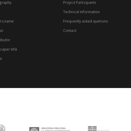
graphy
Project Participants
Technical information
rs name
Frequently asked quetions
or
Contact
ibutor
aper title
on