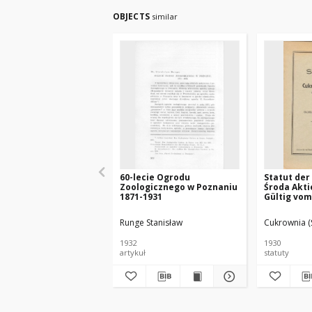
OBJECTS
similar
60-lecie Ogrodu
Statut der
Zoologicznego w Poznaniu
Środa Akti
1871-1931
Gültig vom
Runge Stanisław
Cukrownia (
1932
1930
artykuł
statuty