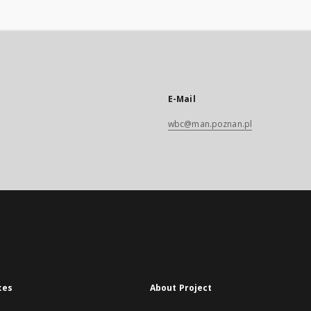
E-Mail
wbc@man.poznan.pl
xes
About Project