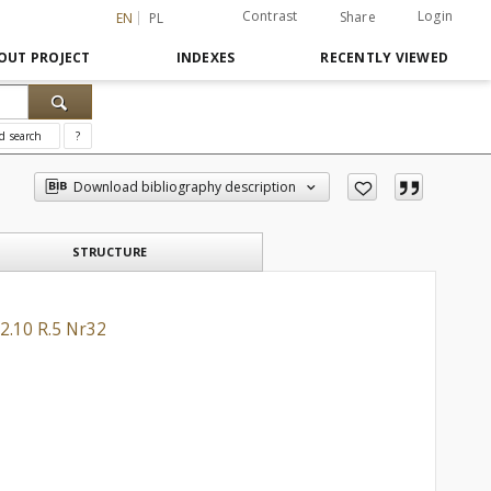
Contrast
Login
Share
EN
PL
OUT PROJECT
INDEXES
RECENTLY VIEWED
d search
?
Download bibliography description
STRUCTURE
2.10 R.5 Nr32