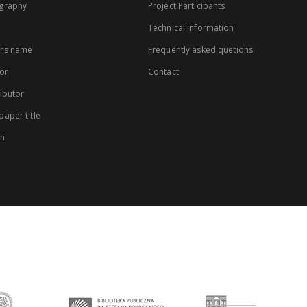
graphy
Project Participants
Technical information
rs name
Frequently asked quetions
or
Contact
ibutor
aper title
on