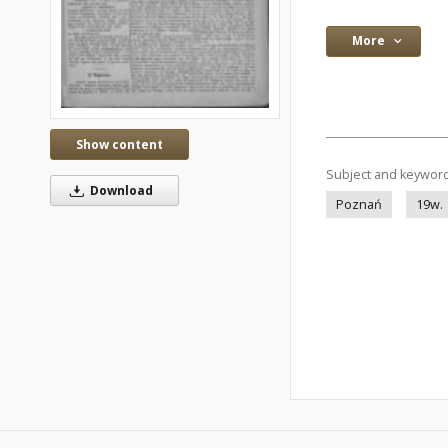
More
Show content
Subject and keywor
Download
Poznań
19w.