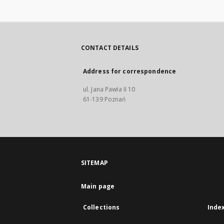
CONTACT DETAILS
Address for correspondence
ul. Jana Pawła II 10
61-139 Poznań
SITEMAP
Main page
Collections
Inde