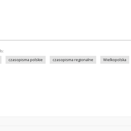
ds:
czasopisma polskie
czasopisma regionalne
Wielkopolska