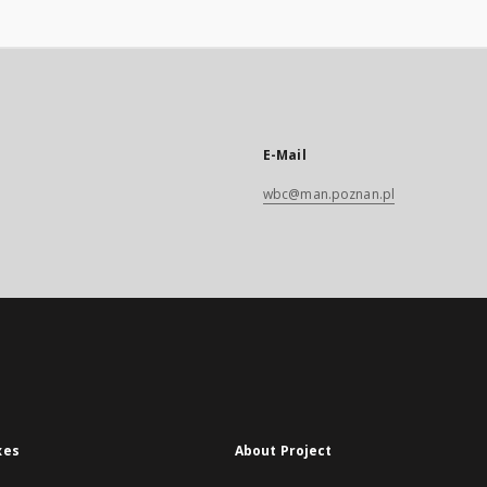
E-Mail
wbc@man.poznan.pl
xes
About Project