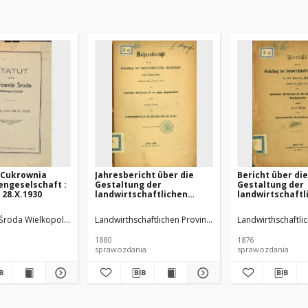
 Cukrownia
Jahresbericht über die
Bericht über die
engeselschaft :
Gestaltung der
Gestaltung der
 28.X.1930
landwirtschaftlichen
landwirtschaftl
Verhältnisse in der
Verhältnisse in 
Provinz Posen während
Provinz Posen 
Środa Wielkopolska)
Landwirthschaftlichen Provinzialvereins für Posen
Landwirthschaftlic
des Jahres 1879.
des Jahres 1875.
1880
1876
sprawozdania
sprawozdania