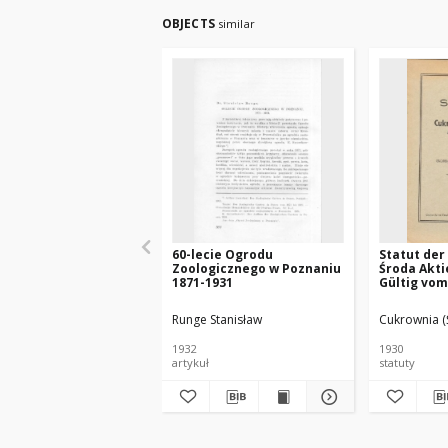
OBJECTS
similar
60-lecie Ogrodu
Statut der
Zoologicznego w Poznaniu
Środa Akti
1871-1931
Gültig vom
Runge Stanisław
Cukrownia (
1932
1930
artykuł
statuty