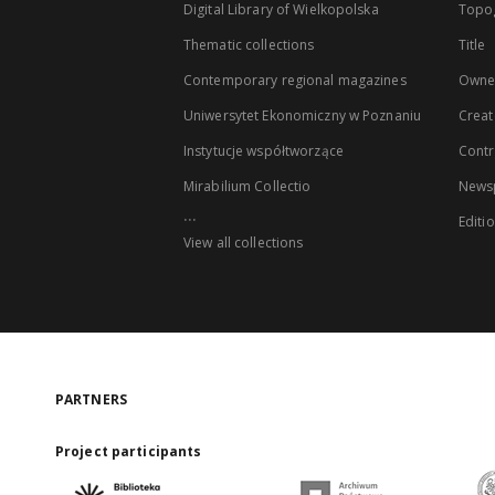
Digital Library of Wielkopolska
Topo
Thematic collections
Title
Contemporary regional magazines
Owne
Uniwersytet Ekonomiczny w Poznaniu
Creat
Instytucje współtworzące
Contr
Mirabilium Collectio
Newsp
...
Editi
View all collections
PARTNERS
Project participants