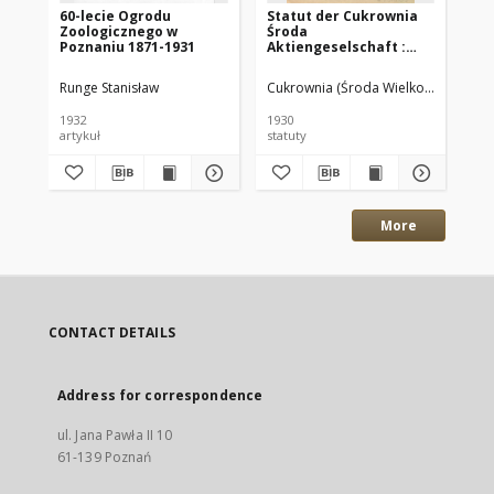
60-lecie Ogrodu
Statut der Cukrownia
Ja
Zoologicznego w
Środa
Ge
Poznaniu 1871-1931
Aktiengeselschaft :
la
Gültig vom 28.X.1930
Ve
Pr
Runge Stanisław
Cukrownia (Środa Wielkopolska)
Lan
de
1932
1930
188
artykuł
statuty
spr
More
CONTACT DETAILS
Address for correspondence
ul. Jana Pawła II 10
61-139 Poznań