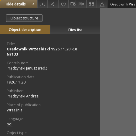
Hide details
Orędownik Wrzes
Object structure
Object description
Files list
Title:
Orędownik Wrzesiński 1926.11.20 R.8
Nr133
Contributor:
Prądzyński Janusz (red.)
Publication date:
1926.11.20
Publisher:
Prądzyński Andrzej
Place of publication:
Września
Language:
pol
Object type: