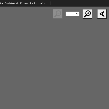
Literatura i Sztuka. Dodatek do Dziennika Poznańskiego. 1910 R.2 nr32