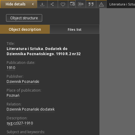
Hide details
Object structure
Object description
Files list
Title:
Literatura i Sztuka. Dodatek do
Dziennika Poznańskiego. 1910 R.2 nr32
Publication date:
1910
Publisher:
Dziennik Poznański
Place of publication:
Poznań
Relation:
Dziennik Poznański dodatek
Description:
syg.cz327-1910
Subject and keywords: