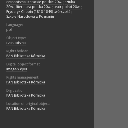
czasopisma literackie polskie 20w.
;
sztuka
20w.
;
literatura polska 20w.
;
teatr polski 20w.
;
Fryderyk Chopin (1810-1849) twórczość
;
Szkoła Narodowa w Poznaniu
Language:
pol
Object type:
czasopisma
Rights holder:
PAN Biblioteka Kórnicka
Digital object format:
image/x.djvu
Rights management:
PAN Biblioteka Kórnicka
Digitisation:
PAN Biblioteka Kórnicka
Location of original object:
PAN Biblioteka Kórnicka