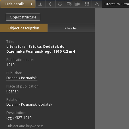
Hide details
Object structure
Object description
Files list
Title:
Literatura i Sztuka. Dodatek do
Dziennika Poznańskiego. 1910 R.2 nr4
Publication date:
1910
Publisher:
Dziennik Poznański
Place of publication:
Poznań
Relation:
Dziennik Poznański dodatek
Description:
syg.cz327-1910
Subject and keywords: