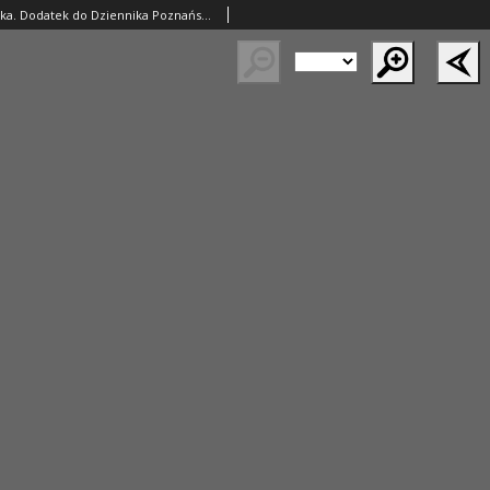
Literatura i Sztuka. Dodatek do Dziennika Poznańskiego. 1910 R.2 nr4