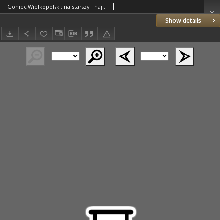
Goniec Wielkopolski: najstarszy i najtańszy niezależny dziennik demokratyczny 1930.10.17 R.54 Nr241
Show details