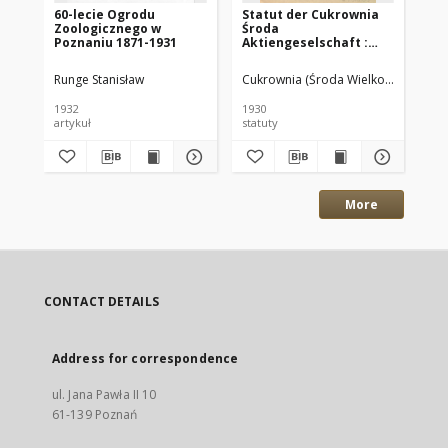
60-lecie Ogrodu
Statut der Cukrownia
Ja
Zoologicznego w
Środa
Ge
Poznaniu 1871-1931
Aktiengeselschaft :
la
Gültig vom 28.X.1930
Ve
Pr
Runge Stanisław
Cukrownia (Środa Wielkopolska)
Lan
de
1932
1930
188
artykuł
statuty
spr
More
CONTACT DETAILS
Address for correspondence
ul. Jana Pawła II 10
61-139 Poznań