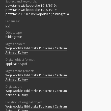
Subject and keywords:
powstanie wielkopolskie 1918/1919
;
powstanie wielkopolskie 1918-1919
;
powstanie 1918 r. wielkopolskie
;
bibliografia
Language:
pol
Object type:
bibliografie
Rights holder:
Wojewódzka Biblioteka Publiczna i Centrum
Animacji Kultury
Digital object format:
application/pdf
Rights management:
Wojewódzka Biblioteka Publiczna i Centrum
Animacji Kultury
Digitisation:
Wojewódzka Biblioteka Publiczna i Centrum
Animacji Kultury
Location of original object:
Wojewódzka Biblioteka Publiczna i Centrum
Animacji Kultury