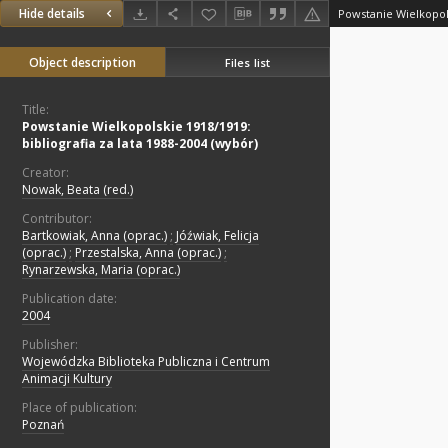
Hide details
Object description
Files list
Title:
Powstanie Wielkopolskie 1918/1919:
bibliografia za lata 1988-2004 (wybór)
Creator:
Nowak, Beata (red.)
Contributor:
Bartkowiak, Anna (oprac.)
;
Jóźwiak, Felicja
(oprac.)
;
Przestalska, Anna (oprac.)
;
Rynarzewska, Maria (oprac.)
Publication date:
2004
Publisher:
Wojewódzka Biblioteka Publiczna i Centrum
Animacji Kultury
Place of publication:
Poznań