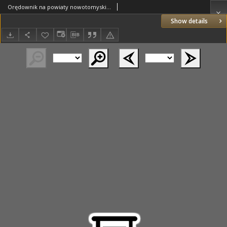
Orędownik na powiaty nowotomyski i wolsztyński 1937.12.30 R.18 Nr144
Show details