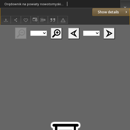
Orędownik na powiaty nowotomyski i wolsztyński 1937.08.28 R.18 Nr95
Show details