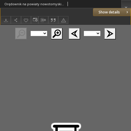
Orędownik na powiaty nowotomyski i wolsztyński 1937.08.21 R.18 Nr92
Show details