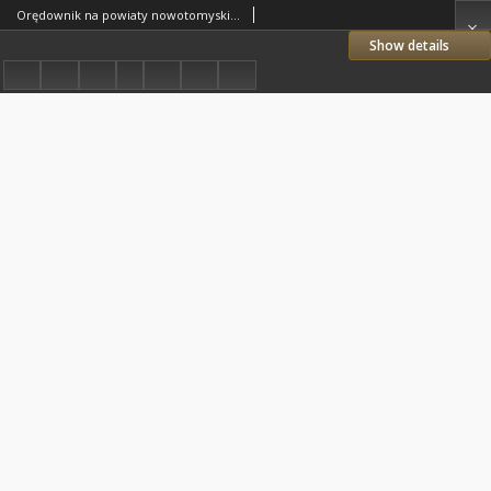
Orędownik na powiaty nowotomyski i wolsztyński 1937.08.14 R.18 Nr89
Show details